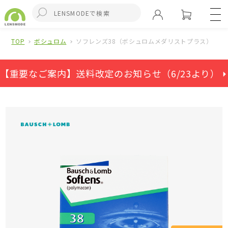
TOP
ボシュロム
ソフレンズ38（ボシュロムメダリストプラス）
【重要なご案内】送料改定のお知らせ（6/23より） ⏵