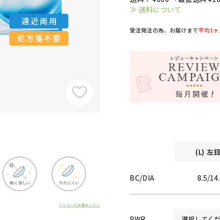
≫ 送料について
受注発注の為、お届けまで
平均1ヶ
(L) 
BC/DIA
8.5/14
アイコンの詳細はこちら
PWR