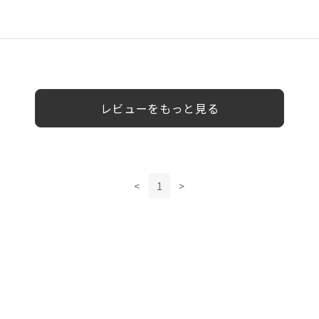
代
50代
女性
女性
40代
男性
女性
男性
男性
男性
レビューをもっと見る
<
1
>