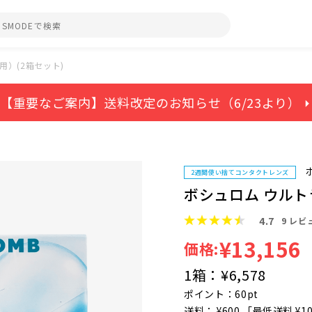
用）(2箱セット)
【重要なご案内】送料改定のお知らせ（6/23より） ⏵
2週間使い捨てコンタクトレンズ
ボシュロム ウルト
4.7
9
レビ
¥13,156
価格:
1箱：
¥6,578
ポイント：60pt
送料： ¥600 「最低送料 ¥1