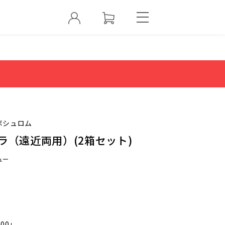
ボシュロム
ラ（遠近両用）(2箱セット)
ュー
000」