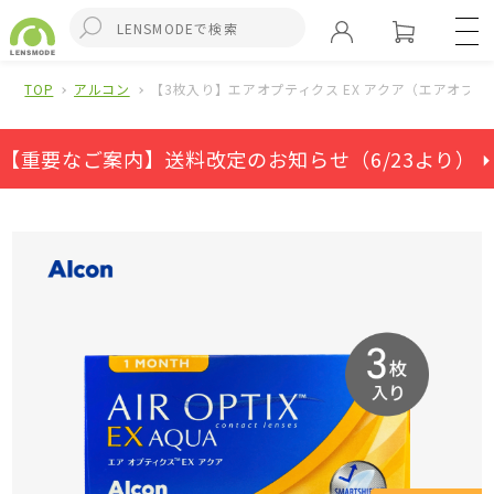
TOP
アルコン
【3枚入り】エアオプティクス EX アクア（エアオプ
【重要なご案内】送料改定のお知らせ（6/23より） ⏵