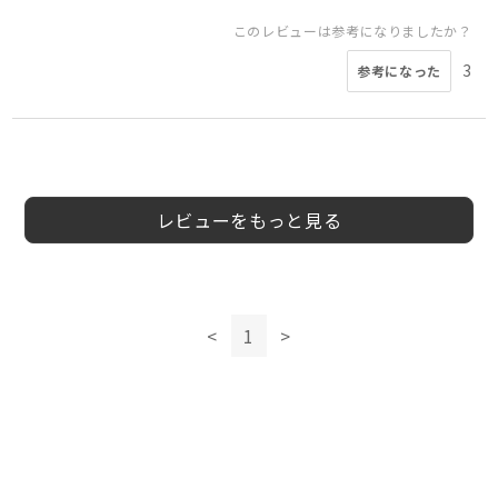
このレビューは参考になりましたか？
3
参考になった
5
5
4
4
4
Nats様
ちーもつ様
たっく様
GAKU様
とまこ様
50代
40代
50代
50代
50代
女性
男性
男性
女性
女性
レビューをもっと見る
このレビューは参考になりましたか？
このレビューは参考になりましたか？
0
参考になった
0
参考になった
このレビューは参考になりましたか？
<
1
>
5
参考になった
このレビューは参考になりましたか？