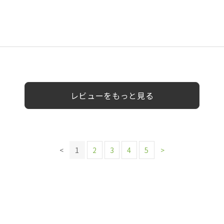
代以上
0代
40代
40代
女性
男性
女性
女性
女性
女性
女性
レビューをもっと見る
<
1
2
3
4
5
>