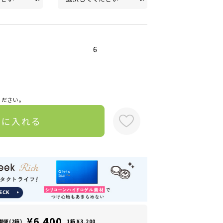
6
ください。
トに入れる
¥6,400
期便(2箱)
1箱 ¥3,200