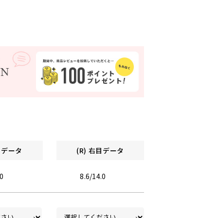
左目データ
(R) 右目データ
.0
8.6/14.0