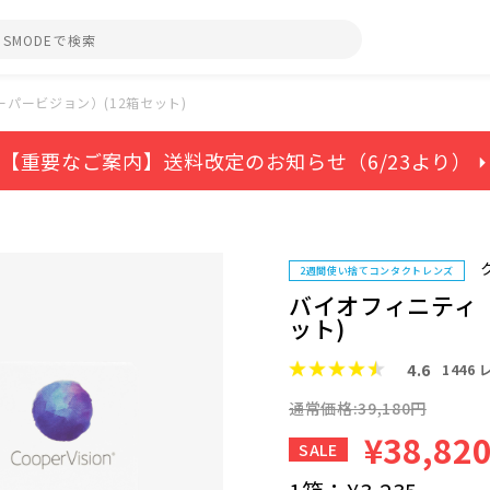
パービジョン）(12箱セット)
【重要なご案内】送料改定のお知らせ（6/23より） ⏵
2週間使い捨てコンタクトレンズ
バイオフィニティ（
ット)
4.6
1446
通常価格:39,180円
¥38,82
SALE