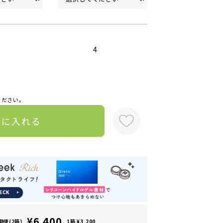
4
ください。
トに入れる
¥6,400
期便(2箱)
1箱 ¥3,200