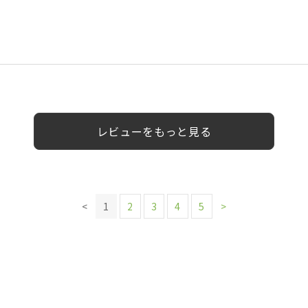
代以上
0代
40代
40代
女性
男性
女性
女性
女性
女性
女性
レビューをもっと見る
<
1
2
3
4
5
>