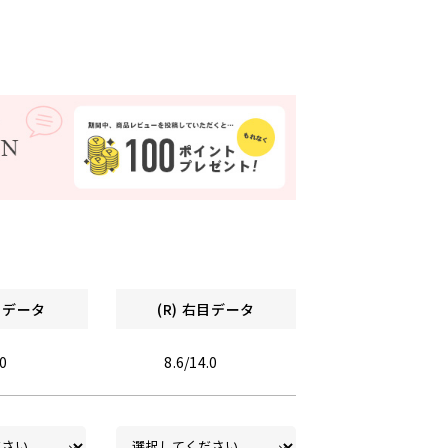
左目データ
(R) 右目データ
.0
8.6/14.0