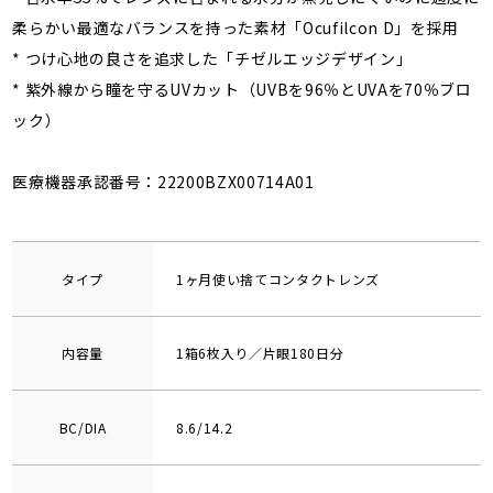
柔らかい最適なバランスを持った素材「Ocufilcon D」を採用
* つけ心地の良さを追求した「チゼルエッジデザイン」
* 紫外線から瞳を守るUVカット（UVBを96％とUVAを70％ブロ
ック）
医療機器承認番号：22200BZX00714A01
タイプ
1ヶ月使い捨てコンタクトレンズ
内容量
1箱6枚入り／片眼180日分
BC/DIA
8.6/14.2