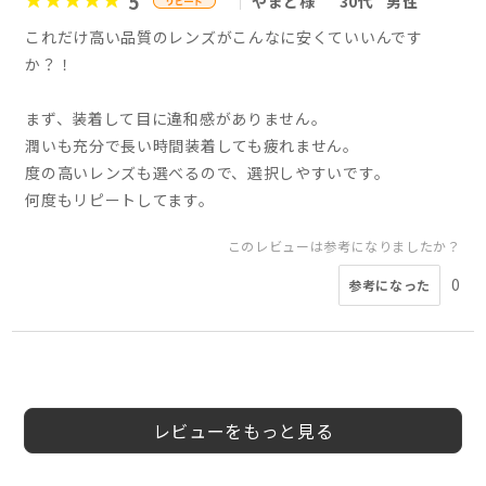
5
やまと様
30代
男性
これだけ高い品質のレンズがこんなに安くていいんです
か？！
まず、装着して目に違和感がありません。
潤いも充分で長い時間装着しても疲れません。
度の高いレンズも選べるので、選択しやすいです。
何度もリピートしてます。
このレビューは参考になりましたか？
0
参考になった
5
5
5
5
5
5
5
5
OTKR様
会員様
みうみう様
会員様
会員様
lupi様
コム様
会員様
40代
30代
50代
30代
女性
女性
50代
男性
女性
男性
男性
女性
レビューをもっと見る
このレビューは参考になりましたか？
このレビューは参考になりましたか？
このレビューは参考になりましたか？
0
0