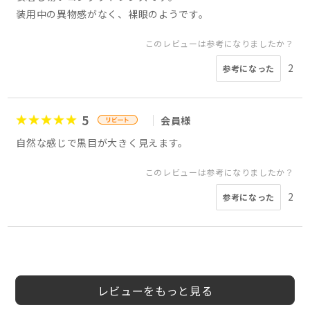
装用中の異物感がなく、裸眼のようです。
このレビューは参考になりましたか？
2
参考になった
5
会員様
自然な感じで黒目が大きく見えます。
このレビューは参考になりましたか？
2
参考になった
3
4
4
会員様
あん様
まや様
50代
40代
女性
女性
女性
レビューをもっと見る
このレビューは参考になりましたか？
このレビューは参考になりましたか？