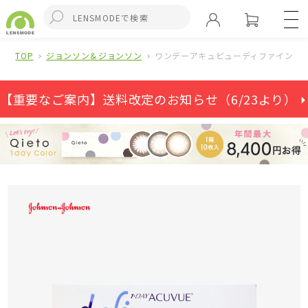
TOP
ジョンソン＆ジョンソン
ワンデーアキュビューディファインモイ
【重要なご案内】送料改定のお知らせ（6/23より） ⏵