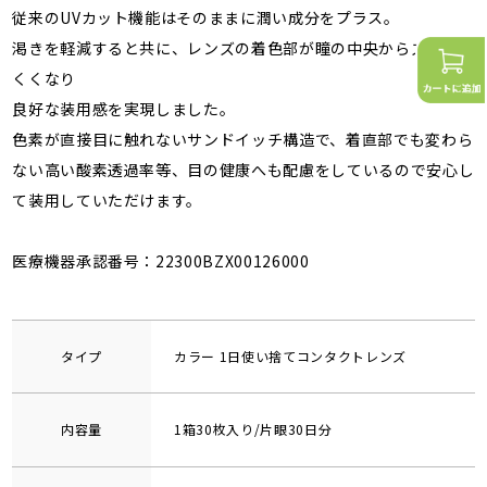
従来のUVカット機能はそのままに潤い成分をプラス。
渇きを軽減すると共に、レンズの着色部が瞳の中央からズレにに
くくなり
良好な装用感を実現しました。
色素が直接目に触れないサンドイッチ構造で、着直部でも変わら
ない高い酸素透過率等、目の健康へも配慮をしているので安心し
て装用していただけます。
医療機器承認番号：22300BZX00126000
タイプ
カラー 1日使い捨てコンタクトレンズ
内容量
1箱30枚入り/片眼30日分