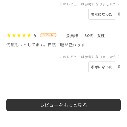
このレビューは参考になりましたか？
0
参考になった
5
会員様
30代
女性
何度もリピしてます。自然に瞳が盛れます！
このレビューは参考になりましたか？
0
参考になった
4
5
3
5
5
5
rsckmsd270
ぽっぷこーん
30
50
女
男
rhona222様
会員様
さぁ様
Ak様
会員様
会員様
20代
20代
女性
50代
女性
女性
女性
5
5
様
様
代
代
性
性
レビューをもっと見る
このレビューは参考になりましたか？
このレビューは参考になりましたか？
このレビューは参考になりましたか？
このレビューは参考になりましたか？
このレビューは参考になりましたか？
このレビューは参考になりましたか？
0
0
0
参考になった
参考になった
参考になった
このレビューは参考になりましたか？
0
参考になった
このレビューは参考になりましたか？
1
1
参考になった
参考になった