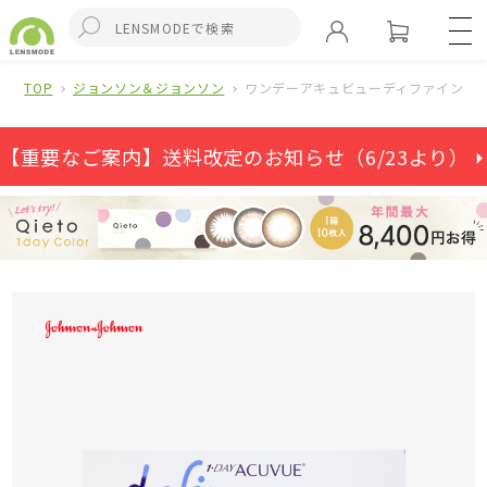
TOP
ジョンソン＆ジョンソン
ワンデーアキュビューディファインモイ
【重要なご案内】送料改定のお知らせ（6/23より） ⏵