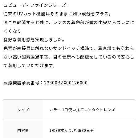
ュビューディファインシリーズ！
従来のUVカット機能はそのままに潤い成分をプラス。
渇きを軽減すると共に、レンズの着色部が瞳の中央からズレにに
くくなり
良好な装用感を実現しました。
色素が直接目に触れないサンドイッチ構造で、着直部でも変わら
ない高い酸素透過率等、目の健康へも配慮をしているので安心し
て装用していただけます。
医療機器承認番号：22300BZX00126000
タイプ
カラー 1日使い捨てコンタクトレンズ
内容量
1箱30枚入り/片眼30日分