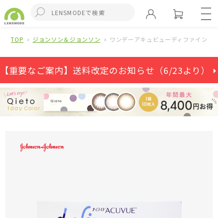
TOP
ジョンソン＆ジョンソン
ワンデーアキュビューディファインモ
【重要なご案内】送料改定のお知らせ（6/23より） ⏵