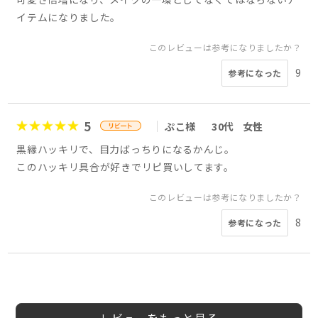
イテムになりました。
このレビューは参考になりましたか？
9
参考になった
5
ぷこ様
30代
女性
黒縁ハッキリで、目力ばっちりになるかんじ。
このハッキリ具合が好きでリピ買いしてます。
このレビューは参考になりましたか？
8
参考になった
5
5
5
5
5
4
4
4
会員様
会員様
会員様
会員様
会員様
会員様
会員様
もも様
20代
女性