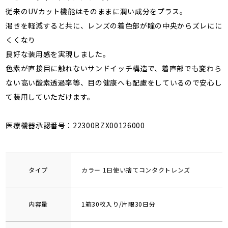
従来のUVカット機能はそのままに潤い成分をプラス。
渇きを軽減すると共に、レンズの着色部が瞳の中央からズレにに
くくなり
良好な装用感を実現しました。
色素が直接目に触れないサンドイッチ構造で、着直部でも変わら
ない高い酸素透過率等、目の健康へも配慮をしているので安心し
て装用していただけます。
医療機器承認番号：22300BZX00126000
タイプ
カラー 1日使い捨てコンタクトレンズ
内容量
1箱30枚入り/片眼30日分