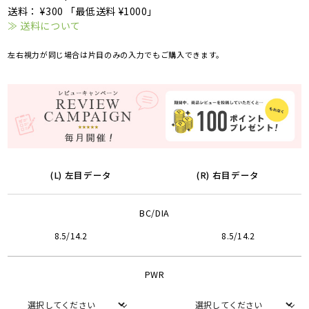
送料： ¥300 「最低送料 ¥1000」
≫ 送料について
左右視力が同じ場合は片目のみの入力でもご購入できます。
(L) 左目データ
(R) 右目データ
BC/DIA
8.5/14.2
8.5/14.2
PWR