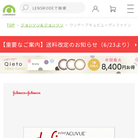
TOP
ジョンソン＆ジョンソン
ワンデーアキュビューディファインモイ
【重要なご案内】送料改定のお知らせ（6/23より） ⏵