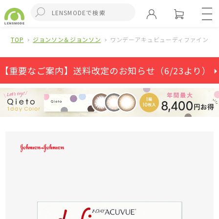
TOP
ジョンソン＆ジョンソン
ワンデーアキュビューディファインモイ
【重要なご案内】送料改定のお知らせ（6/23より） ⏵