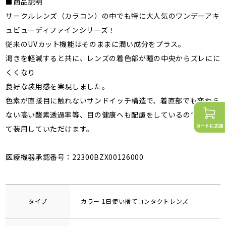
■商品説明
サークルレンズ（カラコン）の中でも特に大人気のワンデーアキ
ュビューディファインシリーズ！
従来のUVカット機能はそのままに潤い成分をプラス。
渇きを軽減すると共に、レンズの着色部が瞳の中央からズレにに
くくなり
良好な装用感を実現しました。
色素が直接目に触れないサンドイッチ構造で、着直部でも変わら
ない高い酸素透過率等、目の健康へも配慮をしているので安心し
て装用していただけます。
医療機器承認番号：22300BZX00126000
タイプ
カラー 1日使い捨てコンタクトレンズ