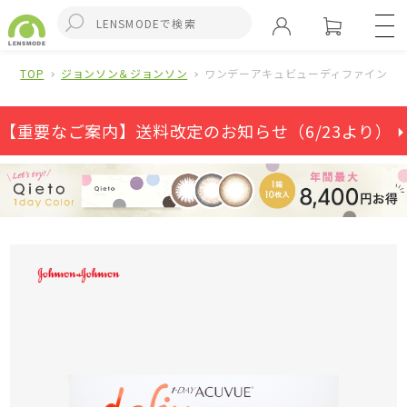
TOP
ジョンソン＆ジョンソン
ワンデーアキュビューディファインモイ
【重要なご案内】送料改定のお知らせ（6/23より） ⏵