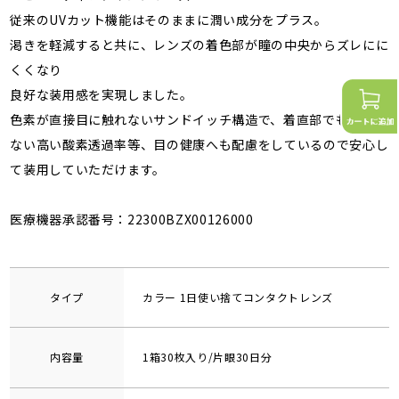
従来のUVカット機能はそのままに潤い成分をプラス。
渇きを軽減すると共に、レンズの着色部が瞳の中央からズレにに
くくなり
良好な装用感を実現しました。
色素が直接目に触れないサンドイッチ構造で、着直部でも変わら
ない高い酸素透過率等、目の健康へも配慮をしているので安心し
て装用していただけます。
医療機器承認番号：22300BZX00126000
タイプ
カラー 1日使い捨てコンタクトレンズ
内容量
1箱30枚入り/片眼30日分