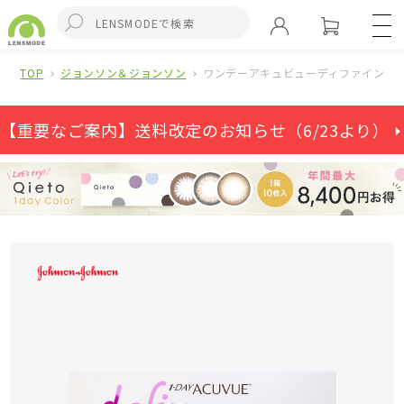
TOP
ジョンソン＆ジョンソン
ワンデーアキュビューディファインモ
【重要なご案内】送料改定のお知らせ（6/23より） ⏵