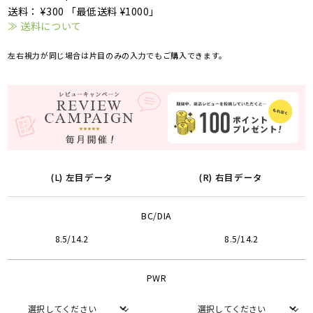
送料： ¥300 「最低送料 ¥1000」
≫ 送料について
左右視力が同じ場合は片目のみの入力でもご購入できます。
(L) 左目データ
(R) 右目データ
BC/DIA
8.5/14.2
8.5/14.2
PWR