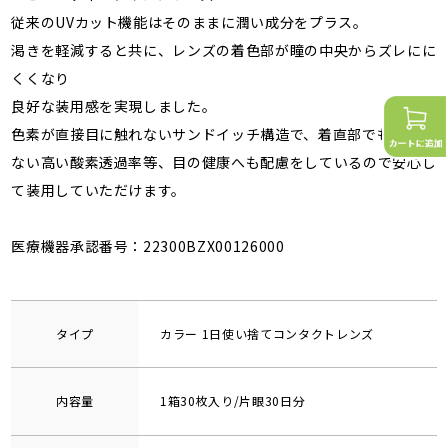
従来のUVカット機能はそのままに潤い成分をプラス。
渇きを軽減すると共に、レンズの着色部が瞳の中央からズレにに
くくなり
良好な装用感を実現しました。
色素が直接目に触れないサンドイッチ構造で、着直部でも変わら
ない高い酸素透過率等、目の健康へも配慮をしているので安心し
て装用していただけます。
医療機器承認番号：22300BZX00126000
タイプ
カラー 1日使い捨てコンタクトレンズ
内容量
1箱30枚入り/片眼30日分