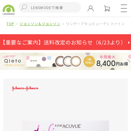
TOP
ジョンソン＆ジョンソン
ワンデーアキュビューディファインモ
【重要なご案内】送料改定のお知らせ（6/23より） ⏵