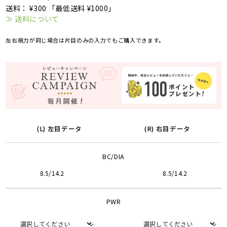
送料： ¥300 「最低送料 ¥1000」
≫ 送料について
左右視力が同じ場合は片目のみの入力でもご購入できます。
(L) 左目データ
(R) 右目データ
BC/DIA
8.5/14.2
8.5/14.2
PWR