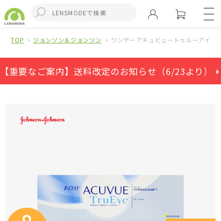
TOP
ジョンソン＆ジョンソン
ワンデーアキュビュートゥルーアイ（
【重要なご案内】送料改定のお知らせ（6/23より） ⏵