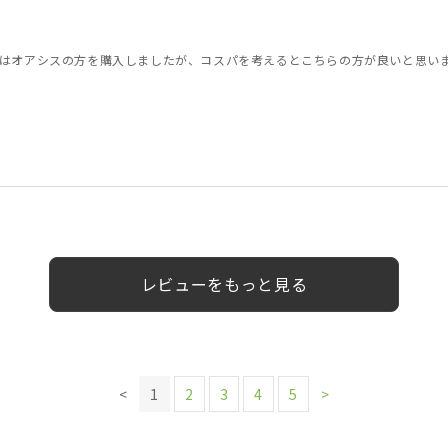
はオアシスの方を購入しましたが、コスパを考えるとこちらの方が良いと思い
様
30代
男性
女性
レビューをもっと見る
<
1
2
3
4
5
>