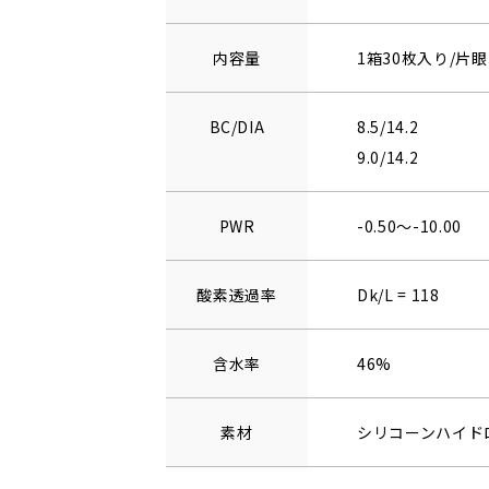
内容量
1箱30枚入り/片眼
BC/DIA
8.5/14.2
9.0/14.2
PWR
-0.50～-10.00
酸素透過率
Dk/L = 118
含水率
46%
素材
シリコーンハイド