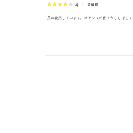
4
会員様
長年愛用しています。オアシスが出てからしばらく
4
4
5
5
1
5
4
4
会員様
会員様
会員様
会員様
くろめ様
会員様
長谷部可奈子
パンケーキ様
女性