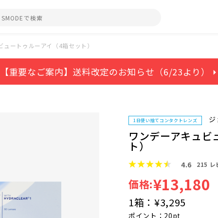
ビュートゥルーアイ（4箱セット）
【重要なご案内】送料改定のお知らせ（6/23より） ⏵
ジ
1日使い捨てコンタクトレンズ
ワンデーアキュビ
ト）
4.6
215
レ
¥13,180
価格:
1箱：
¥3,295
ポイント：20pt