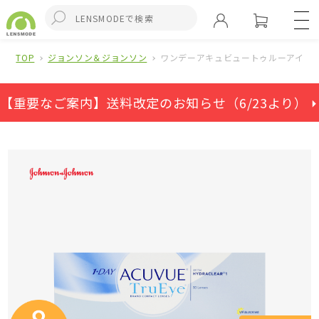
TOP
ジョンソン＆ジョンソン
ワンデーアキュビュートゥルーアイ（
【重要なご案内】送料改定のお知らせ（6/23より） ⏵