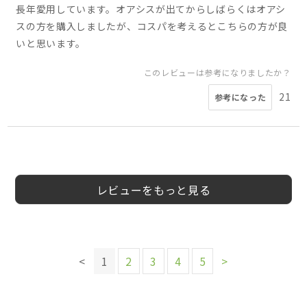
長年愛用しています。オアシスが出てからしばらくはオアシ
スの方を購入しましたが、コスパを考えるとこちらの方が良
いと思います。
このレビューは参考になりましたか？
21
参考になった
4
4
5
1
5
4
4
長谷部可奈子
30
女
会員様
会員様
会員様
会員様
くろめ様
会員様
パンケーキ様
女性
男性
5
様
代
性
レビューをもっと見る
このレビューは参考になりましたか？
このレビューは参考になりましたか？
このレビューは参考になりましたか？
このレビューは参考になりましたか？
5
参考になった
このレビューは参考になりましたか？
このレビューは参考になりましたか？
6
6
5
<
1
2
3
4
5
>
参考になった
参考になった
参考になった
15
12
参考になった
参考になった
このレビューは参考になりましたか？
このレビューは参考になりましたか？
8
参考になった