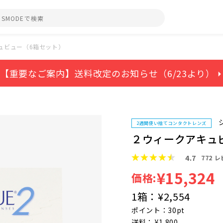
ュビュー（6箱セット）
【重要なご案内】送料改定のお知らせ（6/23より） ⏵
2週間使い捨てコンタクトレンズ
２ウィークアキュ
4.7
772
レ
¥15,324
価格:
1箱：
¥2,554
ポイント：30pt
送料： ¥1,800