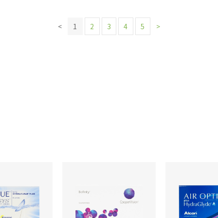
<
1
2
3
4
5
>