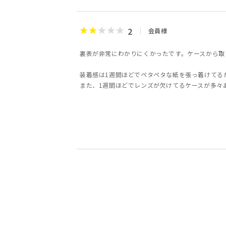
2
会員様
裏表が非常にわかりにくかったです。ケースから取
装着感は1週間ほどでペタペタな紙を張っ着けてる
また、1週間ほどでレンズが欠けてるケースが多々
5
5
5
3
4
5
5
5
会員様
会員様
会員様
会員様
男性
会員様
会員様
会員様
三木秀樹様
40代
40代
女