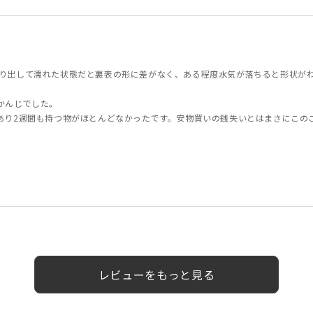
り出して濡れた状態だと裏表の形に差がなく、ある程度水気が落ちると形状が
かんじでした。
あり2週間も持つ物がほとんどなかったです。安物買いの銭失いとはまさにこの
性
60代以上
女性
男性
男性
レビューをもっと見る