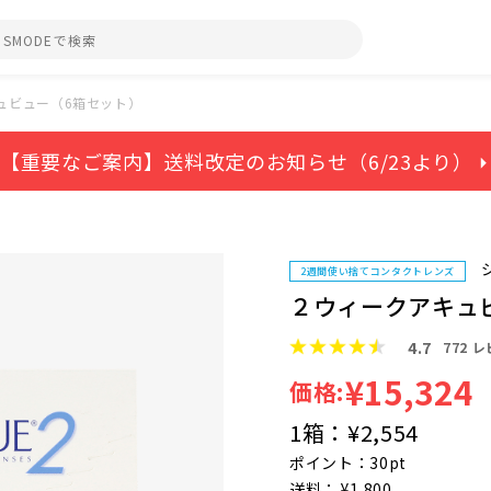
ュビュー（6箱セット）
【重要なご案内】送料改定のお知らせ（6/23より） ⏵
2週間使い捨てコンタクトレンズ
２ウィークアキュ
4.7
772
レ
¥15,324
価格:
1箱：
¥2,554
ポイント：30pt
送料： ¥1,800