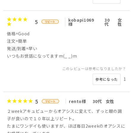
kobapi1069
30
女
5
様
代
性
価格=Good
注文=簡単
発送/到着=早い
いつもお世話になってますm(_ _)m
このレビューは参考になりましたか？
1
参考になった
5
rento様
30代
女性
２weekアキュビューからオアシスに変えて、ずっと眼の調
子が良いので１０年以上リピート。
たまにワンデイも使いますが、ほぼ毎日2weekのオアシスに