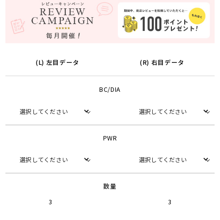
(L) 左目データ
(R) 右目データ
BC/DIA
PWR
数量
3
3