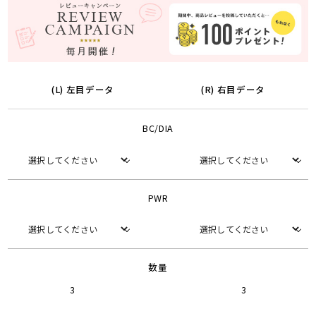
(L) 左目データ
(R) 右目データ
BC/DIA
PWR
数量
3
3