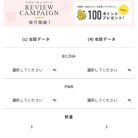
(L) 左目データ
(R) 右目データ
BC/DIA
PWR
数量
3
3