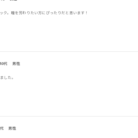
ック。瞳を労わりたい方にぴったりだと思います！
40代
男性
ました。
0代
男性