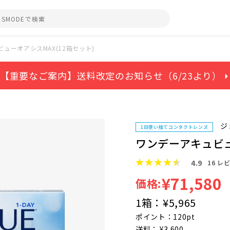
ューオアシスMAX(12箱セット)
【重要なご案内】送料改定のお知らせ（6/23より） ⏵
ジ
1日使い捨てコンタクトレンズ
ワンデーアキュビュ
4.9
16
レビ
¥71,580
価格:
1箱：
¥5,965
ポイント：120pt
送料： ¥3,600