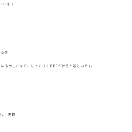
ています
女性
とゆるめしかなく、しっくりくるBCが出ると嬉しいです。
0代
男性