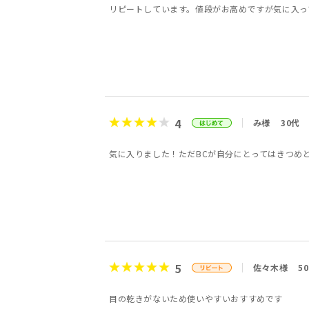
リピートしています。値段がお高めですが気に入っ
4
み様
30代
気に入りました！ただBCが自分にとってはきつめ
5
佐々木様
5
目の乾きがないため使いやすいおすすめです