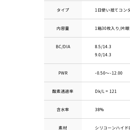
タイプ
1日使い捨てコン
内容量
1箱30枚入り/片眼
BC/DIA
8.5/14.3
9.0/14.3
PWR
-0.50～-12.00
酸素透過率
Dk/L = 121
含水率
38%
素材
シリコーンハイド