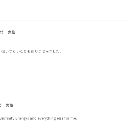
0代
女性
 扱いづらいこともありませんでした。
代
男性
iofinity Energys and everything else for me.