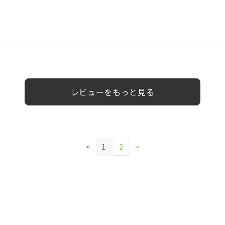
様
0代
性
30代
男性
男性
女性
女性
30代
女性
男性
男性
レビューをもっと見る
<
1
2
>