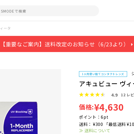
ヴィータ
【重要なご案内】送料改定のお知らせ（6/23より） ⏵
1ヶ月使い捨てコンタクトレンズ
アキュビュー ヴィ
4.9
12
レビ
¥4,630
価格:
ポイント：6pt
送料： ¥300 「最低送料 ¥1
≫ 送料について