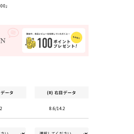
000」
左目データ
(R) 右目データ
.2
8.6/14.2