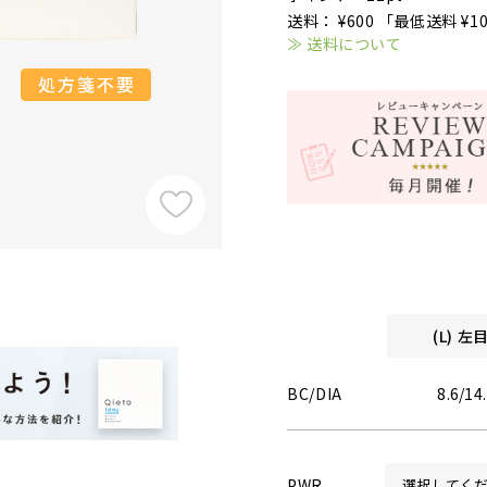
送料： ¥600 「最低送料 ¥1
≫ 送料について
(L) 
BC/DIA
8.6/14
PWR