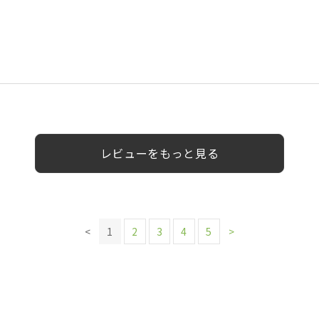
性
0代
50代
女性
女性
レビューをもっと見る
<
1
2
3
4
5
>