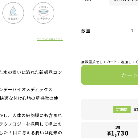
数量
1
アイコンの詳細はこちら
度数選択をしてカートに追加して
た水の潤いに溢れた新感覚コン
カー
ンデーバイオメディックス
は快適な付け心地の新感覚の使
定
かし、人体の細胞膜にも含まれ
テクノロジーを採用して極上の
1箱
¥1,730
した！目に与える潤いは従来の