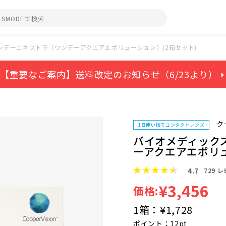
ンデーエキストラ（ワンデーアクエアエボリューション）(2箱セット)
【重要なご案内】送料改定のお知らせ（6/23より） ⏵
ク
1日使い捨てコンタクトレンズ
バイオメディック
ーアクエアエボリュ
4.7
729
レ
¥3,456
価格:
1箱：
¥1,728
ポイント：12pt