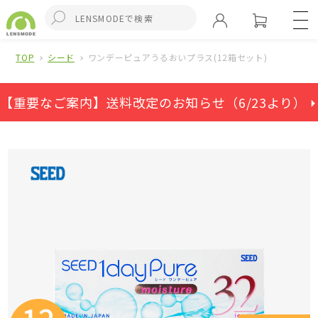
TOP
シード
ワンデーピュアうるおいプラス(12箱セット)
【重要なご案内】送料改定のお知らせ（6/23より） ⏵