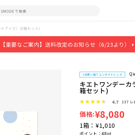
トアイズ）(8箱セット)
【重要なご案内】送料改定のお知らせ（6/23より） ⏵
Qi
1日使い捨てコンタクトレンズ
キエトワンデーカ
箱セット)
4.7
137
レ
¥8,080
価格:
1箱：
¥1,010
ポイント：48pt