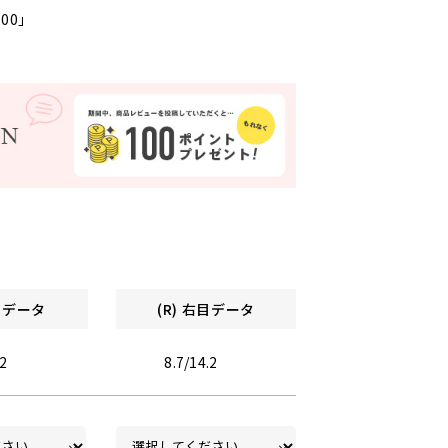
000」
左目データ
(R) 右目データ
.2
8.7/14.2