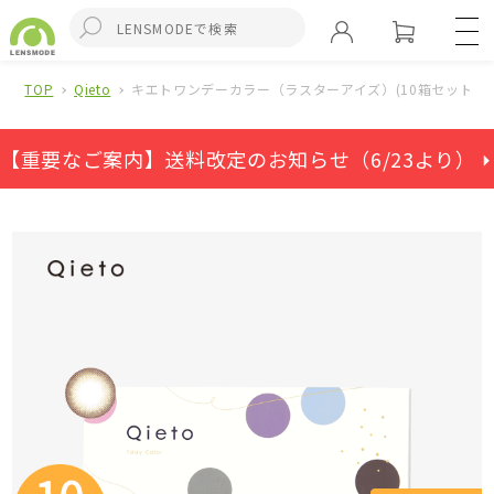
TOP
Qieto
キエトワンデーカラー（ラスターアイズ）(10箱セット)
【重要なご案内】送料改定のお知らせ（6/23より） ⏵