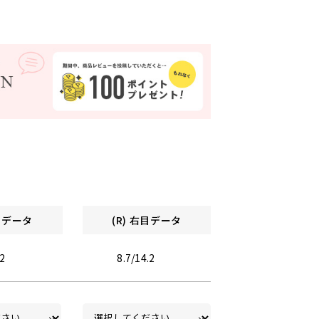
左目データ
(R) 右目データ
.2
8.7/14.2