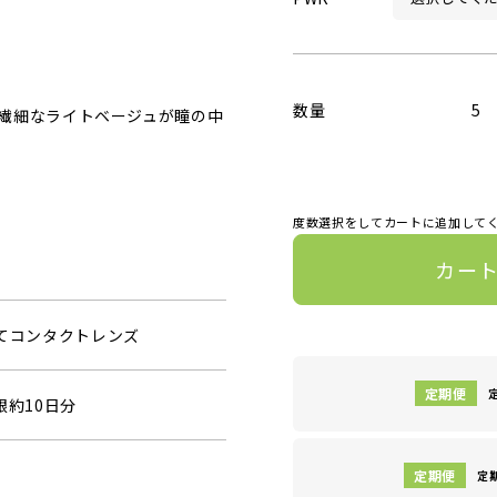
数量
5
繊細なライトベージュが瞳の中
度数選択をしてカートに追加して
カー
捨てコンタクトレンズ
眼約10日分
定期