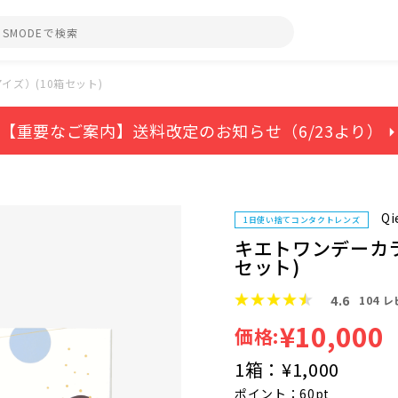
ズ）(10箱セット)
【重要なご案内】送料改定のお知らせ（6/23より） ⏵
Qi
1日使い捨てコンタクトレンズ
キエトワンデーカラ
セット)
4.6
104
レ
¥10,000
価格:
1箱：
¥1,000
ポイント：60pt