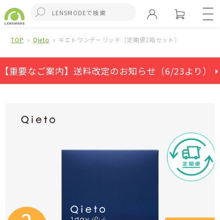
TOP
Qieto
キエトワンデーリッチ（定期便2箱セット）
【重要なご案内】送料改定のお知らせ（6/23より） ⏵