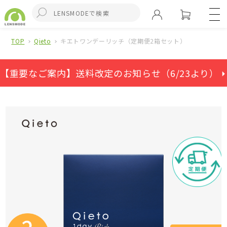
TOP
Qieto
キエトワンデーリッチ（定期便2箱セット）
【重要なご案内】送料改定のお知らせ（6/23より） ⏵