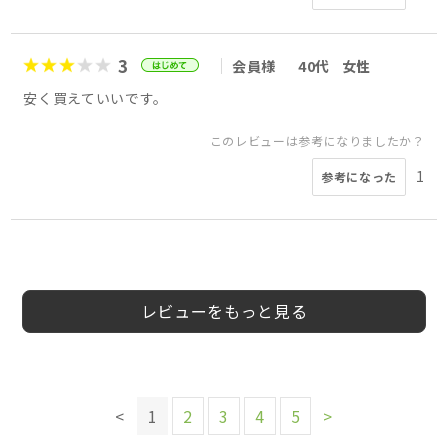
3
会員様
40代
女性
安く買えていいです。
このレビューは参考になりましたか？
1
参考になった
5
4
5
5
5
5
5
キム（本物）
20
男
ラヴ様
TANAKA様
菅原裕子様
さとみんDX様
会員様
Ayako様
やまさん様
40代
40代
50代
30代
40代
女性
50代
女性
女性
女性
女性
女性
5
様
代
性
レビューをもっと見る
このレビューは参考になりましたか？
このレビューは参考になりましたか？
このレビューは参考になりましたか？
このレビューは参考になりましたか？
0
0
0
0
参考になった
参考になった
参考になった
参考になった
このレビューは参考になりましたか？
このレビューは参考になりましたか？
<
1
2
3
4
5
>
0
0
参考になった
参考になった
このレビューは参考になりましたか？