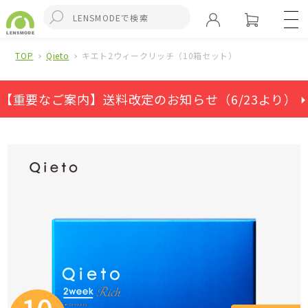
TOP
Qieto
キエト2ウィークリッチ（10箱セット）
【重要なご案内】送料改定のお知らせ（6/23より） ⏵