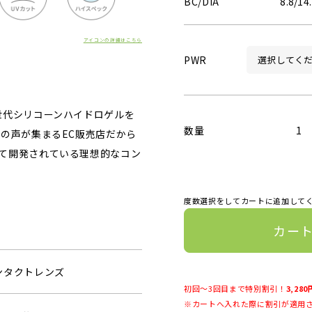
BC/DIA
8.8/14
アイコンの詳細はこちら
PWR
世代シリコーンハイドロゲルを
数量
1
の声が集まるEC販売店だから
て開発されている理想的なコン
度数選択をしてカートに追加して
カー
ンタクトレンズ
初回～3回目まで特別割引！
3,280
※カートへ入れた際に割引が適用