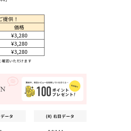
ご提供！
価格
¥3,280
¥3,280
¥3,280
に確認いただけます
左目データ
(R) 右目データ