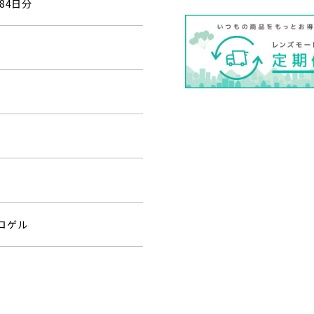
84日分
ロゲル