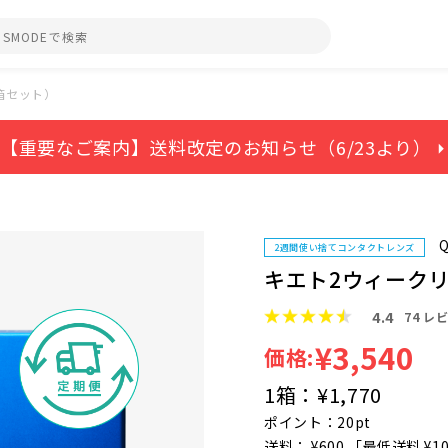
箱セット）
【重要なご案内】送料改定のお知らせ（6/23より） ⏵
Q
2週間使い捨てコンタクトレンズ
キエト2ウィーク
4.4
74
レビ
¥3,540
価格:
1箱：
¥1,770
ポイント：20pt
送料： ¥600 「最低送料 ¥1