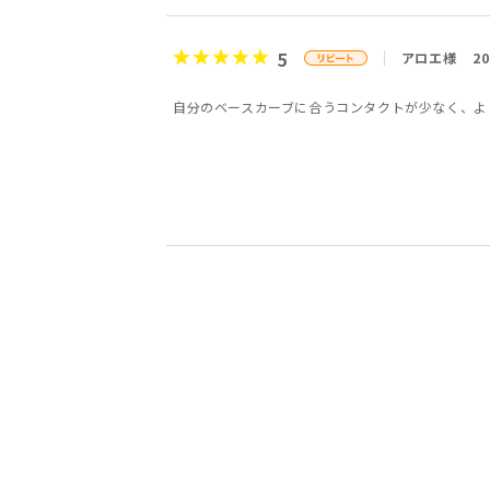
5
アロエ様
2
自分のベースカーブに合うコンタクトが少なく、よ
5
5
5
5
5
5
5
5
会員様
今兼真梨様
今兼真梨様
たかちゃん様
アキコ様
m様
会員様
会員様
20代
40代
30代
4