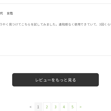
0代
女性
うやく見つけてこちらを試してみました。違和感なく使用できていて、3回くら
0代
30代
30代
女性
40代
男性
女性
女性
女性
女性
女性
レビューをもっと見る
<
1
2
3
4
5
>