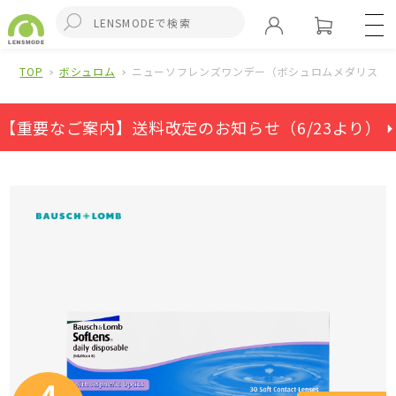
TOP
ボシュロム
ニューソフレンズワンデー（ボシュロムメダリストワ
【重要なご案内】送料改定のお知らせ（6/23より） ⏵