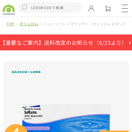
TOP
ボシュロム
ニューソフレンズワンデー（ボシュロムメダリストワ
【重要なご案内】送料改定のお知らせ（6/23より） ⏵