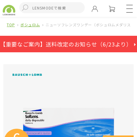
TOP
ボシュロム
ニューソフレンズワンデー（ボシュロムメダリストワ
【重要なご案内】送料改定のお知らせ（6/23より） ⏵