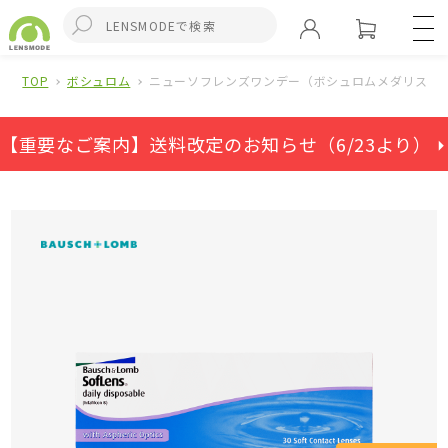
TOP
ボシュロム
ニューソフレンズワンデー（ボシュロムメダリスト
【重要なご案内】送料改定のお知らせ（6/23より） ⏵