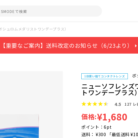
ボシュロムメダリストワンデープラス）
【重要なご案内】送料改定のお知らせ（6/23より） ⏵
ボ
1日使い捨てコンタクトレンズ
ニューソフレンズ
トワンデープラス
4.5
127
レ
¥1,680
価格:
ポイント：6pt
送料： ¥300 「最低送料 ¥1