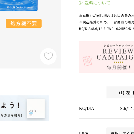
≫ 送料について
左右視力が同じ場合は片目のみの
※現在品薄のため、一部商品の販
BC/DIA:8.6/14.2 PWR:-0.25
BC/DIA
(L) 
BC/DIA
8.6/14
PWR