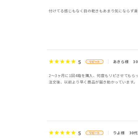
付けてる感じもなく目の乾きもあまり気にならず楽
5
あきら様
3
2～3ヶ月に1回4箱を購入、何度もリピさせてもら
注文後、以前より早く商品が届き助かっています。
5
りよ様
30代