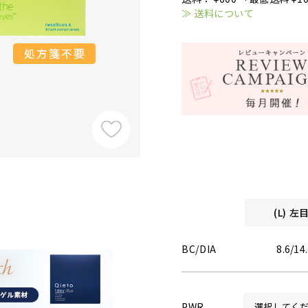
≫ 送料について
(L) 
BC/DIA
8.6/14
PWR