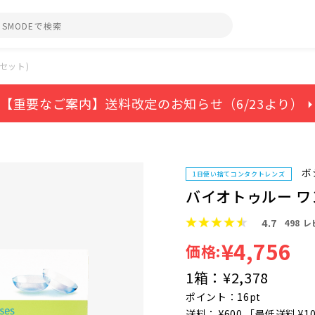
セット)
【重要なご案内】送料改定のお知らせ（6/23より） ⏵
ボ
1日使い捨てコンタクトレンズ
バイオトゥルー ワ
4.7
498
レ
¥4,756
価格:
1箱：
¥2,378
ポイント：16pt
送料： ¥600 「最低送料 ¥1