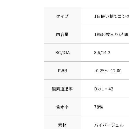
タイプ
1日使い捨てコン
内容量
1箱30枚入り/片眼
BC/DIA
8.6/14.2
PWR
-0.25～-12.00
酸素透過率
Dk/L = 42
含水率
78%
素材
ハイパージェル