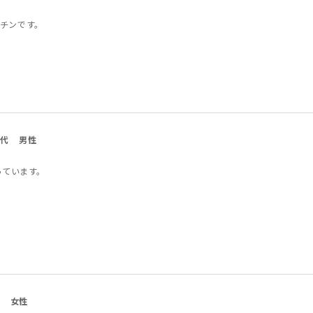
チンです。
0代
男性
っています。
女性