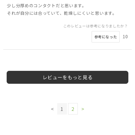
少し分厚めのコンタクトだと思います。
それが自分には合っていて、乾燥しにくいと思います。
このレビューは参考になりましたか？
10
参考になった
5
5
5
4
4
3
まてゅいでぃ
ねじょねじょ
30
30
男
女
会員様
ymo様
とも様
kjm0630様
会員様
ねじょ様
20代
40代
40代
50代
30代
女性
女性
男性
女性
男性
女性
5
2
様
様
代
代
性
性
レビューをもっと見る
このレビューは参考になりましたか？
このレビューは参考になりましたか？
0
参考になった
このレビューは参考になりましたか？
1
<
1
2
>
参考になった
このレビューは参考になりましたか？
0
参考になった
このレビューは参考になりましたか？
2
参考になった
このレビューは参考になりましたか？
5
参考になった
2
参考になった
このレビューは参考になりましたか？
このレビューは参考になりましたか？