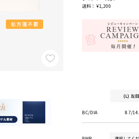
送料： ¥1,200
(L) 
BC/DIA
8.7/14
PWR