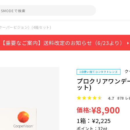
ーパービジョン）(4箱セット)
【重要なご案内】送料改定のお知らせ（6/23より） ⏵
ク
1日使い捨てコンタクトレンズ
プロクリアワンデ
ット)
4.7
878
レ
¥8,900
価格:
1箱：
¥2,225
ポイント：32pt