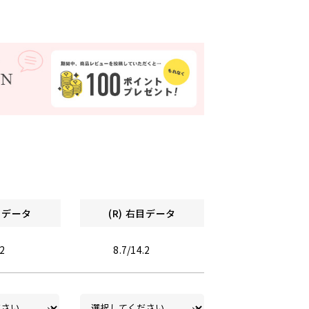
左目データ
(R) 右目データ
.2
8.7/14.2