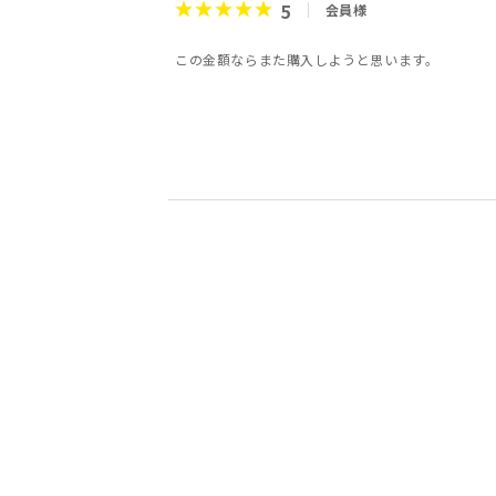
5
会員様
この金額ならまた購入しようと思います。
5
5
5
4
5
3
5
5
会員様
会員様
会員様
会員様
会員様
会員様
みどり様
朔夜様
20代
3