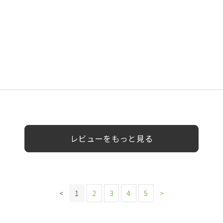
0代
男性
女性
レビューをもっと見る
<
1
2
3
4
5
>