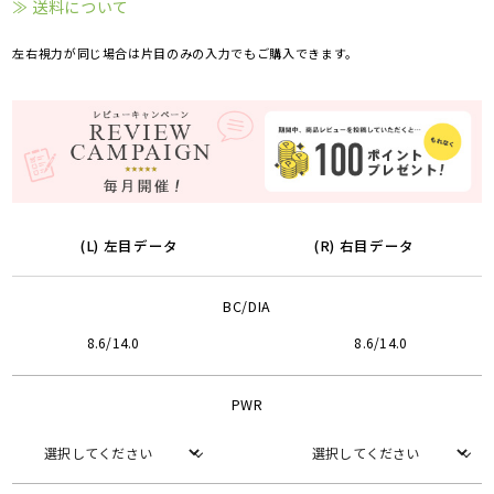
≫ 送料について
左右視力が同じ場合は片目のみの入力でもご購入できます。
(L) 左目データ
(R) 右目データ
BC/DIA
8.6/14.0
8.6/14.0
PWR