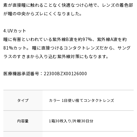
素が直接瞳に触れることなく快適なつけ心地で、レンズの着色部
が瞳の中央からズレにくくなりました。
4.UVカット
瞳に有害といわれている紫外線B波を約97%、紫外線A波を約
81%カット。 瞳に直接つけるコンタクトレンズだから、サング
ラスのすきまから入り込む紫外線対策にもなります。
医療機器承認番号：22300BZX00126000
タイプ
カラー 1日使い捨てコンタクトレンズ
内容量
1箱30枚入り/片眼30日分