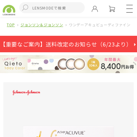
TOP
ジョンソン＆ジョンソン
ワンデーアキュビューディファインモイ
【重要なご案内】送料改定のお知らせ（6/23より） ⏵