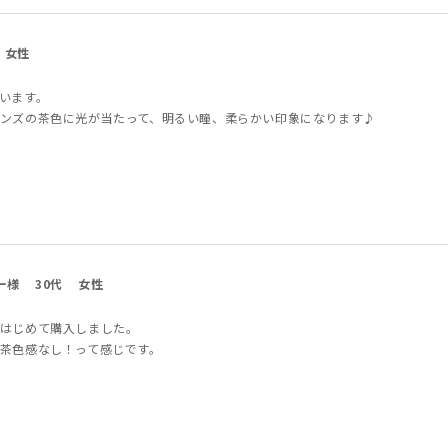
女性
います。
ンズの茶色に光が当たって、明るい瞳、柔らかい印象になります♪
ー様
30代
女性
はじめて購入しました。
茶色感なし！って感じです。