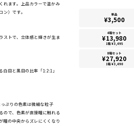
くれます。上品カラーで温かみ
コン）です。
単品
¥3,500
4箱セット
¥13,980
ラストで、立体感と輝きが生ま
1箱 ¥3,495
8箱セット
¥27,920
1箱 ¥3,490
白目と黒目の比率「1:2:1」
たっぷりの色素は微細な粒子
るので、色素が直接瞳に触れる
が瞳の中央からズレにくくなり