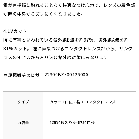
素が直接瞳に触れることなく快適なつけ心地で、レンズの着色部
が瞳の中央からズレにくくなりました。
4.UVカット
瞳に有害といわれている紫外線B波を約97%、紫外線A波を約
81%カット。 瞳に直接つけるコンタクトレンズだから、サング
ラスのすきまから入り込む紫外線対策にもなります。
医療機器承認番号：22300BZX00126000
タイプ
カラー 1日使い捨てコンタクトレンズ
内容量
1箱30枚入り/片眼30日分