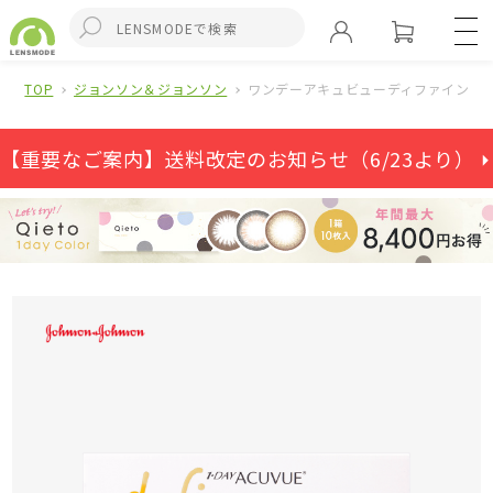
TOP
ジョンソン＆ジョンソン
ワンデーアキュビューディファインモイ
【重要なご案内】送料改定のお知らせ（6/23より） ⏵