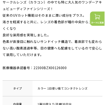
サークルレンズ（カラコン）の中でも特に大人気のワンデーアキ
ュビューディファインシリーズ！
従来のUVカット機能はそのままに潤い成分をプラス。
渇きを軽減すると共に、レンズの着色部が瞳の中央からズレにに
くくなり
良好な装用感を実現しました。
色素が直接目に触れないサンドイッチ構造で、着直部でも変わら
ない高い酸素透過率等、目の健康へも配慮をしているので安心し
て装用していただけます。
医療機器承認番号：22300BZX00126000
タイプ
カラー 1日使い捨てコンタクトレンズ
内容量
1箱30枚入り/片眼30日分