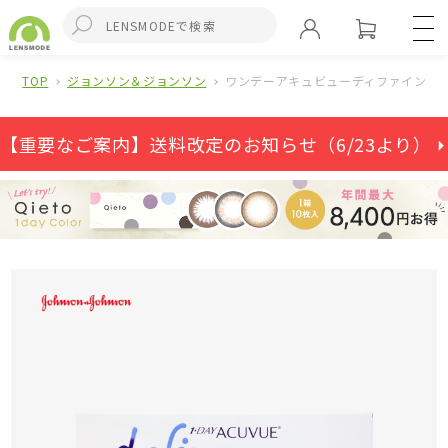
TOP
ジョンソン＆ジョンソン
ワンデーアキュビューディファインモイ
【重要なご案内】送料改定のお知らせ（6/23より） ⏵