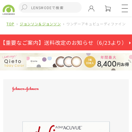
TOP
ジョンソン＆ジョンソン
ワンデーアキュビューディファインモイ
【重要なご案内】送料改定のお知らせ（6/23より） ⏵