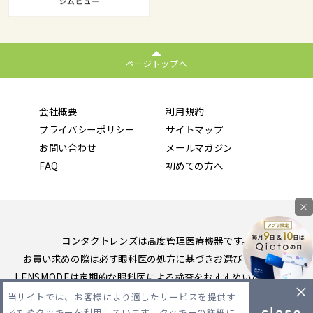
ページトップへ
会社概要
利用規約
プライバシーポリシー
サイトマップ
お問い合わせ
メールマガジン
FAQ
初めての方へ
×
コンタクトレンズは高度管理医療機器です。
お買い求めの際は必ず眼科医の処方に基づきお選びください。
LENSMODEは定期的な眼科医による検査をおすすめいたします。
当サイトでは、お客様により適したサービスを提供す
Copyright 2026 LENSMODE PTE,LTD. All Rights Reserved.
るためクッキーを利用しています。クッキーの詳細に