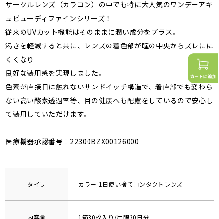
サークルレンズ（カラコン）の中でも特に大人気のワンデーアキ
ュビューディファインシリーズ！
従来のUVカット機能はそのままに潤い成分をプラス。
渇きを軽減すると共に、レンズの着色部が瞳の中央からズレにに
くくなり
良好な装用感を実現しました。
色素が直接目に触れないサンドイッチ構造で、着直部でも変わら
ない高い酸素透過率等、目の健康へも配慮をしているので安心し
て装用していただけます。
医療機器承認番号：22300BZX00126000
タイプ
カラー 1日使い捨てコンタクトレンズ
内容量
1箱30枚入り/片眼30日分