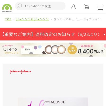
TOP
ジョンソン＆ジョンソン
ワンデーアキュビューディファインモイ
【重要なご案内】送料改定のお知らせ（6/23より） ⏵